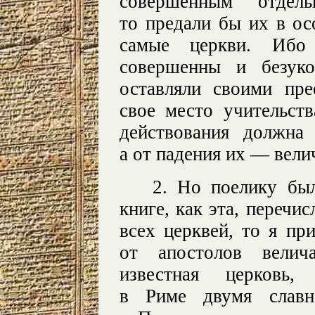
совершенным отде
то предали бы их в ос
самые церкви. Ибо
совершенны и безуко
оставляли своими пр
свое место учительств
действования должна 
а от падения их — вели
2. Но поелику бы
книге, как эта, перечис
всех церквей, то я пр
от апостолов велич
известная церковь,
в Риме двумя славн