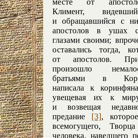
месте от апостол
Климент, видевши
и обращавшийся с ни
апостолов в ушах 
глазами своими; впроч
оставались тогда, к
от апостолов. 
произошло немал
братьями в Кори
написала к коринфя
увещевая их к миру
и возвещая недавн
предание
[3]
, которо
всемогущего, Творц
человека. наведшего 