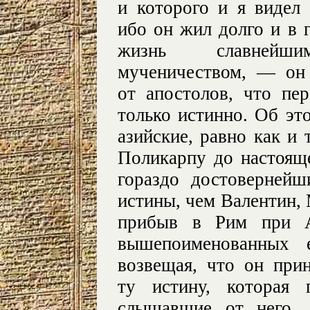
и которого и я видел
ибо он жил долго и в 
жизнь славнейш
мученичеством, — он 
от апостолов, что пе
только истинно. Об эт
азийские, равно как и
Поликарпу до настоящ
гораздо достоверней
истины, чем Валентин, 
прибыв в Рим при А
вышепоименованных 
возвещая, что он при
ту истину, которая 
слышавшие от него, 