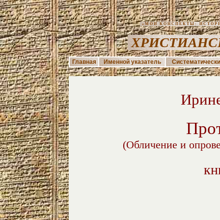
«МОИ КОНСПЕКТЫ: ИСТОРИЯ
ХРИСТИАНС
Главная
Именной указатель
Систематически
Ирин
Прот
(Обличение и опров
кн