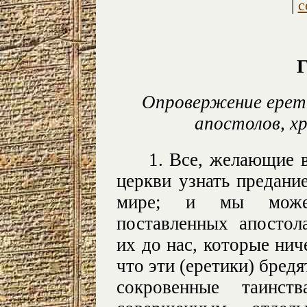
|
с
Г
Опровержение ерети
апостолов, х
1. Все, желающие в
церкви узнать предани
мире; и мы можем
поставленных апостол
их до нас, которые ниче
что эти (еретики) бредя
сокровенные таинст