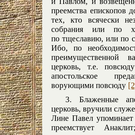
и Павлом, и возвещен
преемства епископов д
тех, кто всячески не
собрания или по х
по тщеславию, или по 
Ибо, по необходимос
преимущественной ва
церковь,
т.е.
повсюду
апостольское пред
ворующими повсюду
[2
3. Блаженные ап
церковь, вручили служе
Лине Павел упоминает
преемствует Анакли