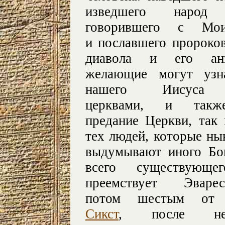
изведшего народ
говорившего с Мои
и пославшего пророков
диавола и его ан
желающие могут узн
нашего Иисуса Х
церквами, и также
предание Церкви, так 
тех людей, которые ны
выдумывают иного Бо
всего существующ
преемствует Эва
потом шестым от 
Сикст
, после 