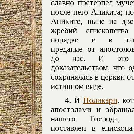
славно претерпел муче
после него Аникита; п
Аниките, ныне на две
жребий епископств
порядке и в тако
предание от апостол
до нас. И это 
доказательством, что 
сохранялась в церкви о
истинном виде.
4. И
Поликарп
, ко
апостолами и обраща
нашего Господа,
поставлен в епископ