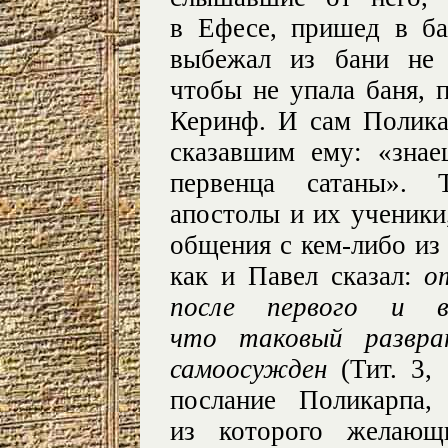
в Ефесе, пришед в б
выбежал из бани не 
чтобы не упала баня, 
Керинф. И сам Полика
сказавшим ему: «знае
первенца сатаны». 
апостолы и их ученики
общения с
кем-либо
из 
как и Павел сказал:
о
после первого и вт
что таковый развра
самоосужден
(Тит. 3, 
послание Поликарпа,
из которого желающ