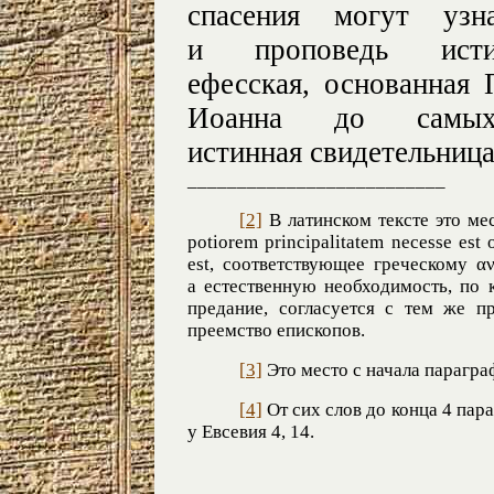
спасения могут уз
и проповедь ист
ефесская, основанная
Иоанна до самых
истинная свидетельница
__________________________
[2]
В латинском тексте это мес
potiorem principalitatem necesse est
est, соответствующее греческому αν
а естественную необходимость, по 
предание, согласуется с тем же п
преемство епископов.
[3]
Это место с начала параграф
[4]
От сих слов до конца 4 пар
у Евсевия 4, 14.