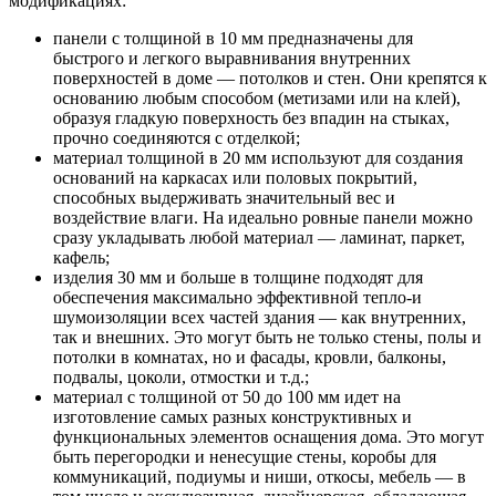
модификациях:
панели с толщиной в 10 мм предназначены для
быстрого и легкого выравнивания внутренних
поверхностей в доме — потолков и стен. Они крепятся к
основанию любым способом (метизами или на клей),
образуя гладкую поверхность без впадин на стыках,
прочно соединяются с отделкой;
материал толщиной в 20 мм используют для создания
оснований на каркасах или половых покрытий,
способных выдерживать значительный вес и
воздействие влаги. На идеально ровные панели можно
сразу укладывать любой материал — ламинат, паркет,
кафель;
изделия 30 мм и больше в толщине подходят для
обеспечения максимально эффективной тепло-и
шумоизоляции всех частей здания — как внутренних,
так и внешних. Это могут быть не только стены, полы и
потолки в комнатах, но и фасады, кровли, балконы,
подвалы, цоколи, отмостки и т.д.;
материал с толщиной от 50 до 100 мм идет на
изготовление самых разных конструктивных и
функциональных элементов оснащения дома. Это могут
быть перегородки и ненесущие стены, коробы для
коммуникаций, подиумы и ниши, откосы, мебель — в