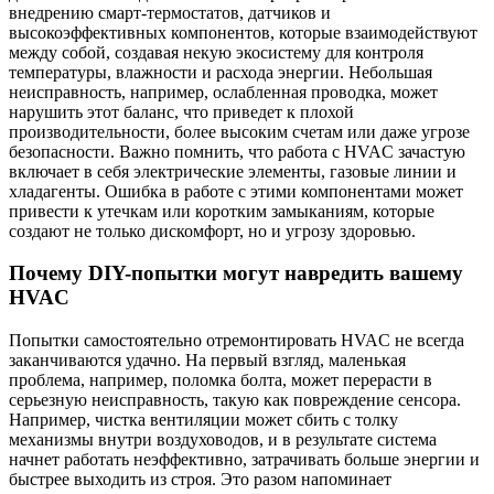
внедрению смарт-термостатов, датчиков и
высокоэффективных компонентов, которые взаимодействуют
между собой, создавая некую экосистему для контроля
температуры, влажности и расхода энергии. Небольшая
неисправность, например, ослабленная проводка, может
нарушить этот баланс, что приведет к плохой
производительности, более высоким счетам или даже угрозе
безопасности. Важно помнить, что работа с HVAC зачастую
включает в себя электрические элементы, газовые линии и
хладагенты. Ошибка в работе с этими компонентами может
привести к утечкам или коротким замыканиям, которые
создают не только дискомфорт, но и угрозу здоровью.
Почему DIY-попытки могут навредить вашему
HVAC
Попытки самостоятельно отремонтировать HVAC не всегда
заканчиваются удачно. На первый взгляд, маленькая
проблема, например, поломка болта, может перерасти в
серьезную неисправность, такую как повреждение сенсора.
Например, чистка вентиляции может сбить с толку
механизмы внутри воздуховодов, и в результате система
начнет работать неэффективно, затрачивать больше энергии и
быстрее выходить из строя. Это разом напоминает