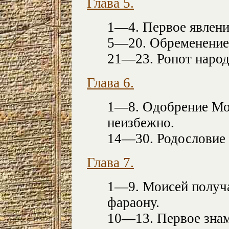
Глава 5.
1—4. Первое явлени
5—20. Обременение 
21—23. Ропот народ
Глава 6.
1—8. Одобрение Мо
неизбежно.
14—30. Родословие 
Глава 7.
1—9. Моисей получа
фараону.
10—13. Первое зна