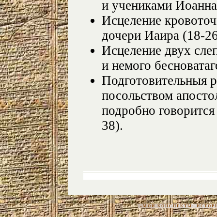
и учениками Иоанна 
Исцеление кровото
дочери Иаира (18-26
Исцеление двух слеп
и немого бесноватаго
Подготовительныя р
посольством апосто
подробно говорится 
38).
«МОИ КОНСПЕКТЫ: ИСТОРИЯ