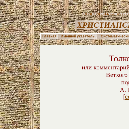
«МОИ КОНСПЕКТЫ: ИСТОРИЯ
ХРИСТИАНС
Главная
Именной указатель
Систематически
Толк
или комментарий
Ветхого
по
А. 
[
с