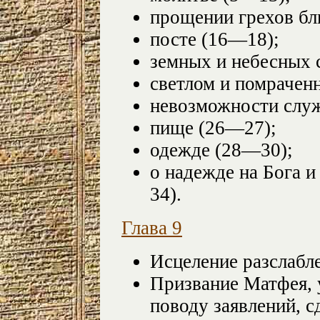
прощении грехов б
посте (16—18);
земных и небесных 
светлом и помрачен
невозможности служ
пище (26—27);
одежде (28—30);
о надежде на Бога 
34).
Глава 9
Исцеление разслабле
Призвание Матфея, 
поводу заявлений, 