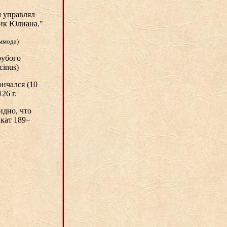
м управлял
ник Юлиана."
оммода)
рубого
cinus)
ончался (10
26 г.
идно, что
кат 189–