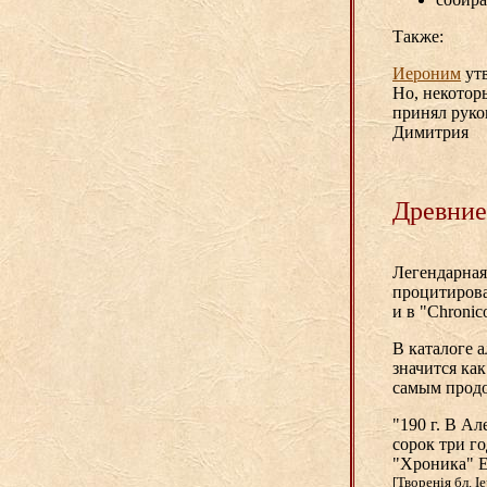
Также:
Иероним
утв
Но, некоторы
принял руко
Димитрия
Древние
Легендарная 
процитиров
и в "Chronico
В каталоге 
значится ка
самым продо
"190 г. В А
сорок три го
"Хроника" Е
[Творенiя бл. I