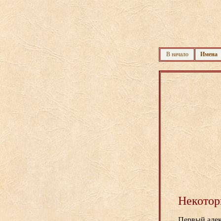
В начало
Имена
Некотор
Первый алек