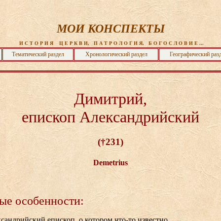
МОИ КОНСПЕКТЫ
 И С Т О Р И Я    Ц Е Р К В И,   П А Т Р О Л О Г И Я,   Б О Г О С Л О В И Е ...
Тематический раздел
Хронологический раздел
Географический раз
Димитрий,
епископ Александрийский
(†231)
Demetrius
ые особенности:
сандрийский епископ, о котором что-то известно.