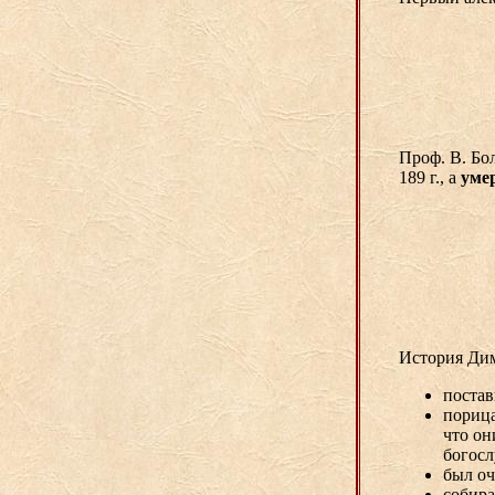
Проф. В. Бо
189 г., а
уме
История Дим
постав
порица
что он
богос
был оч
собир