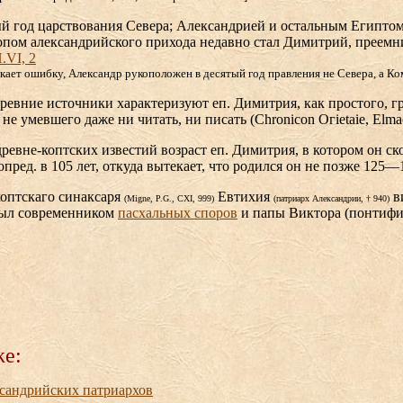
й год царствования Севера; Александрией и остальным Египто
копом александрийского прихода недавно стал Димитрий, преем
.VI, 2
кает ошибку, Александр рукоположен в десятый год правления не Севера, а К
ревние источники характеризуют еп. Димитрия, как простого, г
не умевшего даже ни читать, ни писать (Сhroniсon Огiеtaie, Elma
ревне-коптских известий возраст еп. Димитрия, в котором он ск
, опред. в 105 лет, откуда вытекает, что родился он не позже 125—1
коптскаго синаксаря
Евтихия
в
(Migne, P.G., CXI, 999)
(патриарх Александрии, † 940)
ыл современником
пасхальных споров
и папы Виктора (понтифи
же:
сандрийских патриархов