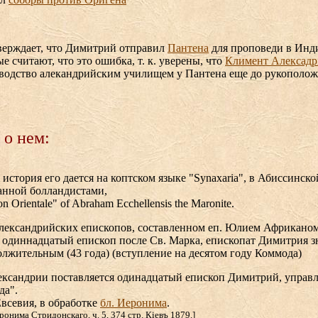
ерждает, что Димитрий отправил
Пантена
для проповеди в Инд
е считают, что это ошибка, т. к. уверены, что
Климент Алексад
водство алекандрийским училищем у Пантена еще до рукополо
 о нем:
история его дается на коптском языке "Synaxaria", в Абиссинско
анной болландистами,
n Orientale" of Abraham Ecchellensis the Maronite.
александрийских епископов, составленном еп. Юлием Африкано
к одиннадцатый епископ после Cв. Марка, епископат Димитрия з
лжительным (43 года) (вступление на десятом году Коммода)
лександрии поставляется одинадцатый епископ Димитрий, упра
да".
всевия, в обработке
бл. Иеронима
.
еронима Стридонскаго, ч. 5, 374 стр. Кiевъ 1879.]