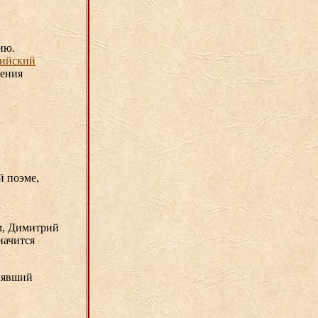
ию.
рийский
жения
й поэме,
м, Димитрий
начится
влявший