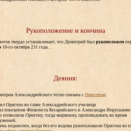
Рукоположение и кончина
лотов твердо устанавливает, что Димитрий был
рукоположен
пер
р
10-го октября 231 года.
Деяния:
итрия Александрийского тесно связана с
Оригеном
:
ил Оригена во главе Алексадрийского училища
л епископов Феоктиста Кесарийского и Александра Иерусалимск
и позволили Оригену, тогда мирянину, проповедовать во время
лужений.
ень недоволен, когда без его ведома рукоположили Оригена во 
ал
соборы против Оригена