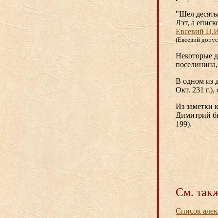
"Шел десяты
Лэт, а епис
Евсевий Ц.И
(Евсевий допус
Некоторые д
поселинина, 
В одном из д
Окт. 231 г.)
Из заметки 
Димитрий б
199).
См. так
Список алек