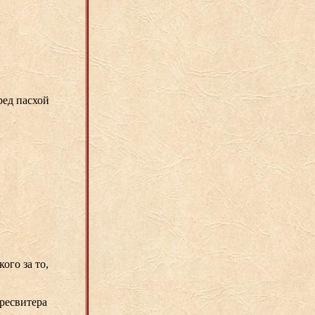
ед пасхой
ого за то,
пресвитера