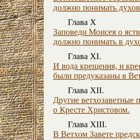
должно понимать духов
Глава X
Заповеди Моисея о яст
должно понимать в дух
Глава XI.
И вода крещения, и кре
были предуказаны в Вет
Глава XII.
Другие ветхозаветные 
о Кресте Христовом.
Глава XIII.
В Ветхом Завете предск