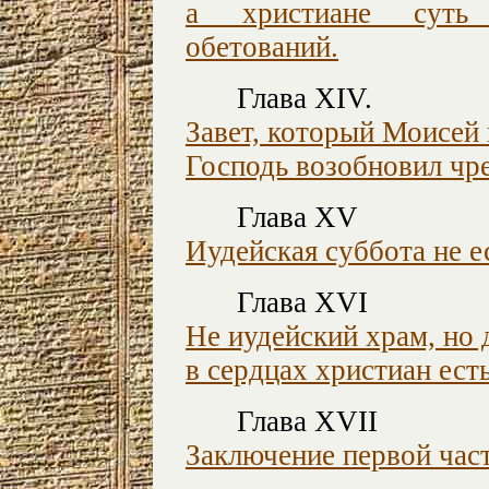
а христиане суть 
обетований.
Глава XIV.
Завет, который Моисей
Господь возобновил чр
Глава XV
Иудейская суббота не ес
Глава XVI
Не иудейский храм, но
в сердцах христиан ест
Глава XVII
Заключение первой част