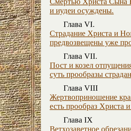
Смертью Христа Сына 
и иудеи осуждены.
Глава VI.
Страдание Христа и Но
предвозвещены уже пр
Глава VII.
Пост и козел отпущени
суть прообразы страда
Глава VIII
Жертвоприношение кр
есть прообраз Христа и
Глава IX
Ветхозаветное обрезан