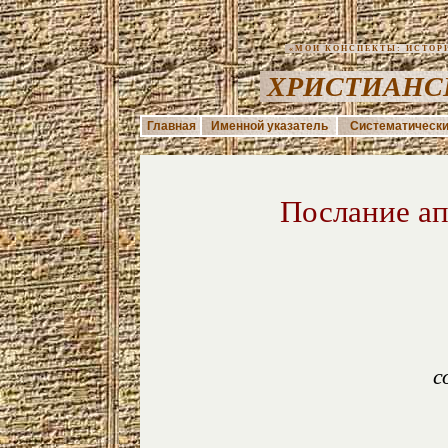
«МОИ КОНСПЕКТЫ: ИСТОРИЯ
ХРИСТИАНС
Главная
Именной указатель
Систематически
Послание
а
с